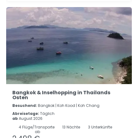
Bangkok & Inselhopping in Thailands
Osten
Besuchend:
Bangkok |
Koh Kood |
Koh Chang
Abreisetage:
Täglich
ab
August 2026
4
Flüge/Transporte
13
Nächte
3 Unterkünfte
ab