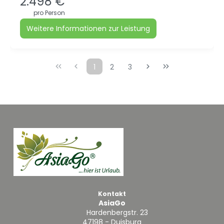
2.498 €
pro Person
Weitere Informationen zur Leistung
1
2
3
Kontakt
AsiaGo
Hardenbergstr. 23
47198 - Duisburg