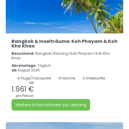
Bangkok & Inselträume: Koh Phayam & Koh
Kho Khao
Besuchend:
Bangkok |
Ranong |
Koh Phayam |
Koh Kho
Khao
Abreisetage:
Täglich
ab
August 2026
6
Flüge/Transporte
14
Nächte
3 Unterkünfte
ab
1.961 €
pro Person
Weitere Informationen zur Leistung