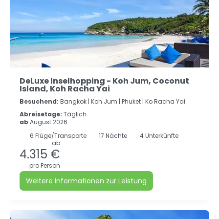
DeLuxe Inselhopping - Koh Jum, Coconut
Island, Koh Racha Yai
Besuchend:
Bangkok |
Koh Jum |
Phuket |
Ko Racha Yai
Abreisetage:
Täglich
ab
August 2026
6
Flüge/Transporte
17
Nächte
4 Unterkünfte
ab
4.315 €
pro Person
Weitere Informationen zur Leistung