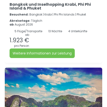
Bangkok und Inselhopping Krabi, Phi Phi
Island & Phuket
Besuchend:
Bangkok |
Krabi |
Phi Phi Islands |
Phuket
Abreisetage:
Täglich
ab
August 2026
5
Flüge/Transporte
13
Nächte
4 Unterkünfte
ab
1.923 €
pro Person
Weitere Informationen zur Leistung