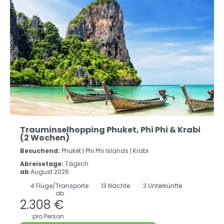
Trauminselhopping Phuket, Phi Phi & Krabi
(2 Wochen)
Besuchend:
Phuket |
Phi Phi Islands |
Krabi
Abreisetage:
Täglich
ab
August 2026
4
Flüge/Transporte
13
Nächte
3 Unterkünfte
ab
2.308 €
pro Person