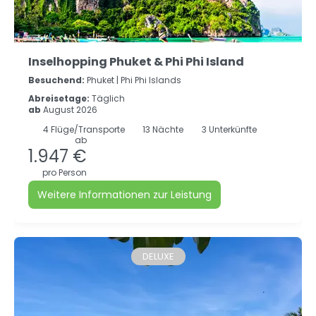
Inselhopping Phuket & Phi Phi Island
Besuchend:
Phuket |
Phi Phi Islands
Abreisetage:
Täglich
ab
August 2026
4
Flüge/Transporte
13
Nächte
3 Unterkünfte
ab
1.947 €
pro Person
Weitere Informationen zur Leistung
DELUXE