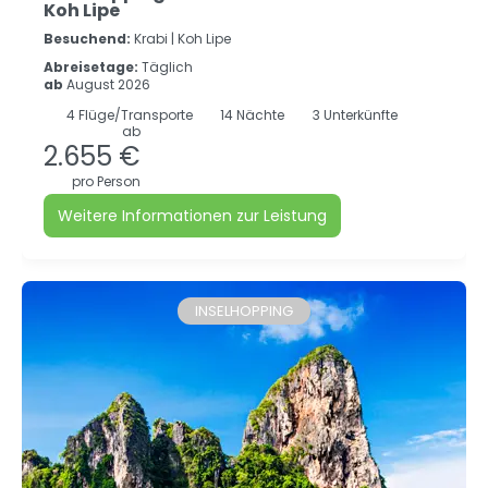
Koh Lipe
Besuchend:
Krabi |
Koh Lipe
Abreisetage:
Täglich
ab
August 2026
4
Flüge/Transporte
14
Nächte
3 Unterkünfte
ab
2.655 €
pro Person
Weitere Informationen zur Leistung
INSELHOPPING