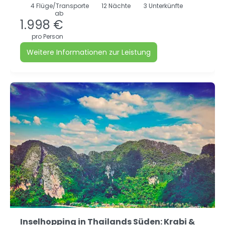
4
Flüge/Transporte
12
Nächte
3 Unterkünfte
ab
1.998 €
pro Person
Weitere Informationen zur Leistung
Inselhopping in Thailands Süden: Krabi &