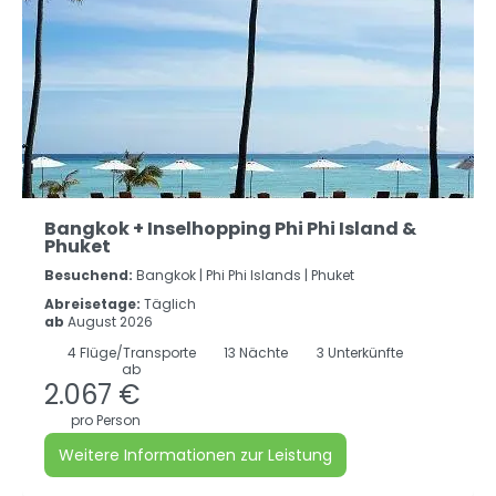
Bangkok + Inselhopping Phi Phi Island &
Phuket
Besuchend:
Bangkok |
Phi Phi Islands |
Phuket
Abreisetage:
Täglich
ab
August 2026
4
Flüge/Transporte
13
Nächte
3 Unterkünfte
ab
2.067 €
pro Person
Weitere Informationen zur Leistung