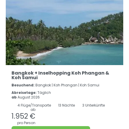
Bangkok + Inselhopping Koh Phangan &
Koh Samui
Besuchend:
Bangkok |
Koh Phangan |
Koh Samui
Abreisetage:
Täglich
ab
August 2026
4
Flüge/Transporte
13
Nächte
3 Unterkünfte
ab
1.952 €
pro Person