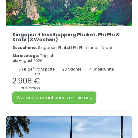
Singapur + Inselhopping Phuket, Phi Phi &
Krabi (3 Wochen)
Besuchend:
Singapur |
Phuket |
Phi Phi Islands |
Krabi
Abreisetage:
Täglich
ab
August 2026
5
Flüge/Transporte
20
Nächte
4 Unterkünfte
ab
2.908 €
pro Person
Weitere Informationen zur Leistung