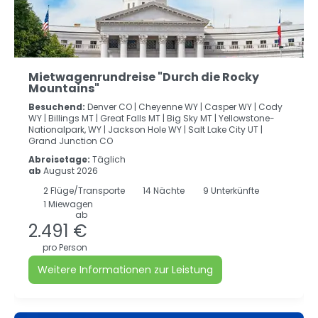
Mietwagenrundreise "Durch die Rocky
Mountains"
Besuchend:
Denver CO |
Cheyenne WY |
Casper WY |
Cody
WY |
Billings MT |
Great Falls MT |
Big Sky MT |
Yellowstone-
Nationalpark, WY |
Jackson Hole WY |
Salt Lake City UT |
Grand Junction CO
Abreisetage:
Täglich
ab
August 2026
2
Flüge/Transporte
14
Nächte
9 Unterkünfte
1 Miewagen
ab
2.491 €
pro Person
Weitere Informationen zur Leistung