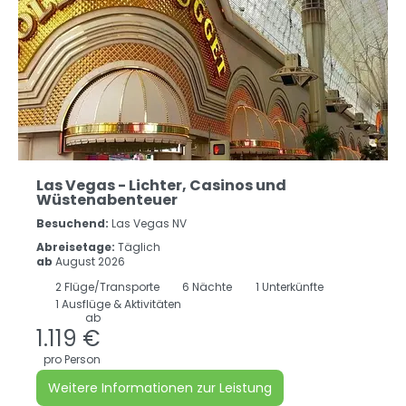
Las Vegas - Lichter, Casinos und
Wüstenabenteuer
Besuchend:
Las Vegas NV
Abreisetage:
Täglich
ab
August 2026
2
Flüge/Transporte
6
Nächte
1 Unterkünfte
1 Ausflüge & Aktivitäten
ab
1.119 €
pro Person
Weitere Informationen zur Leistung