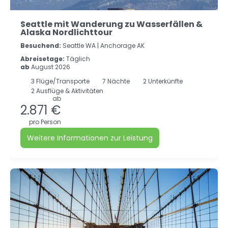
Seattle mit Wanderung zu Wasserfällen &
Alaska Nordlichttour
Besuchend:
Seattle WA |
Anchorage AK
Abreisetage:
Täglich
ab
August 2026
3
Flüge/Transporte
7
Nächte
2 Unterkünfte
2 Ausflüge & Aktivitäten
ab
2.871 €
pro Person
Weitere Informationen zur Leistung