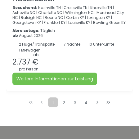
Besuchend:
Nashville TN |
Crossville TN |
Knoxville TN |
Asheville NC |
Charlotte NC |
Wilmington NC |
Morehead City
NC |
Raleigh NC |
Boone NC |
Corbin KY |
Lexington KY |
Georgetown KY |
Frankfort KY |
Louisville KY |
Bowling Green KY
Abreisetage:
Täglich
ab
August 2026
2
Flüge/Transporte
17
Nächte
10 Unterkünfte
1 Miewagen
ab
2.737 €
pro Person
Weitere Informationen zur Leistung
1
2
3
4