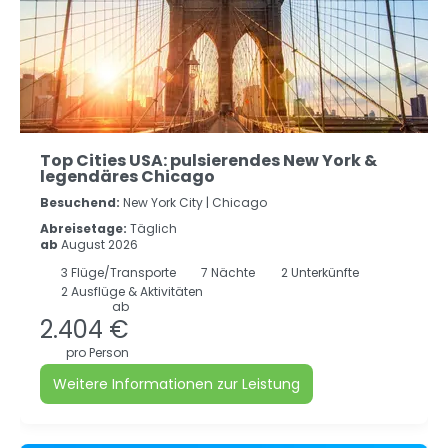
Top Cities USA: pulsierendes New York &
legendäres Chicago
Besuchend:
New York City |
Chicago
Abreisetage:
Täglich
ab
August 2026
3
Flüge/Transporte
7
Nächte
2 Unterkünfte
2 Ausflüge & Aktivitäten
ab
2.404 €
pro Person
Weitere Informationen zur Leistung