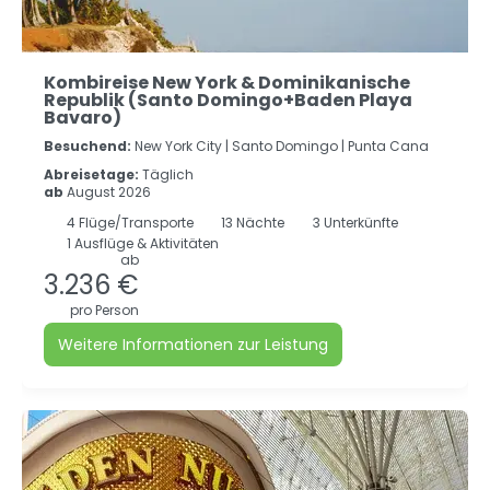
Kombireise New York & Dominikanische
Republik (Santo Domingo+Baden Playa
Bavaro)
Besuchend:
New York City |
Santo Domingo |
Punta Cana
Abreisetage:
Täglich
ab
August 2026
4
Flüge/Transporte
13
Nächte
3 Unterkünfte
1 Ausflüge & Aktivitäten
ab
3.236 €
pro Person
Weitere Informationen zur Leistung