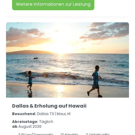
Weitere Informationen zur Leistung
Dallas & Erholung auf Hawaii
Besuchend:
Dallas TX |
Maui, HI
Abreisetage:
Täglich
ab
August 2026
3
Flüge/Transporte
12
Nächte
2 Unterkünfte