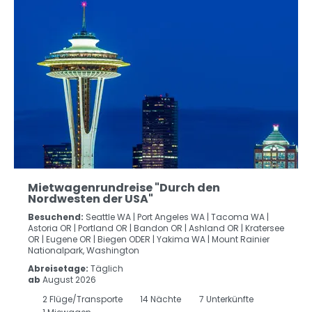
Mietwagenrundreise "Durch den
Nordwesten der USA"
Besuchend:
Seattle WA |
Port Angeles WA |
Tacoma WA |
Astoria OR |
Portland OR |
Bandon OR |
Ashland OR |
Kratersee
OR |
Eugene OR |
Biegen ODER |
Yakima WA |
Mount Rainier
Nationalpark, Washington
Abreisetage:
Täglich
ab
August 2026
2
Flüge/Transporte
14
Nächte
7 Unterkünfte