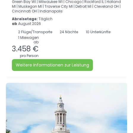
Green Bay WI |
Milwaukee WI |
Chicago |
Rockford IL |
Holland
MI |
Muskegon MI |
Traverse City MI |
Detroit MI |
Cleveland OH |
Cincinnati OH |
Indianapolis
Abreisetage:
Täglich
ab
August 2026
2
Flüge/Transporte
24
Nächte
10 Unterkünfte
1 Miewagen
ab
3.458 €
pro Person
Weitere Informationen zur Leistung