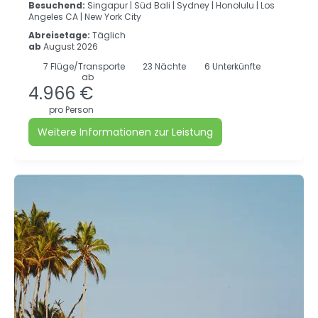
Besuchend:
Singapur |
Süd Bali |
Sydney |
Honolulu |
Los
Angeles CA |
New York City
Abreisetage:
Täglich
ab
August 2026
7
Flüge/Transporte
23
Nächte
6 Unterkünfte
ab
4.966 €
pro Person
Weitere Informationen zur Leistung