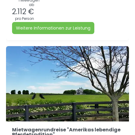
1 Miewagen
ab
2.112 €
pro Person
Weitere Informationen zur Leistung
Mietwagenrundreise "Amerikas lebendige
Pferdetradition"