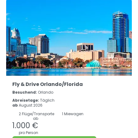
Fly & Drive Orlando/Florida
Besuchend:
Orlando
Abreisetage:
Täglich
ab
August 2026
2
Flüge/Transporte
1 Miewagen
ab
1.000 €
pro Person