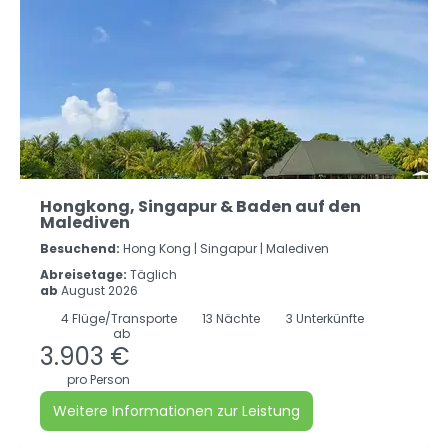
Hongkong, Singapur & Baden auf den
Malediven
Besuchend:
Hong Kong |
Singapur |
Malediven
Abreisetage:
Täglich
ab
August 2026
4
Flüge/Transporte
13
Nächte
3 Unterkünfte
ab
3.903 €
pro Person
Weitere Informationen zur Leistung