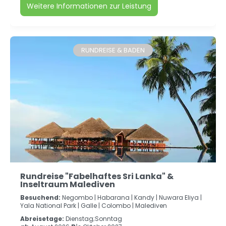
Weitere Informationen zur Leistung
RUNDREISE & BADEN
Rundreise "Fabelhaftes Sri Lanka" &
Inseltraum Malediven
Besuchend:
Negombo |
Habarana |
Kandy |
Nuwara Eliya |
Yala National Park |
Galle |
Colombo |
Malediven
Abreisetage:
Dienstag;Sonntag