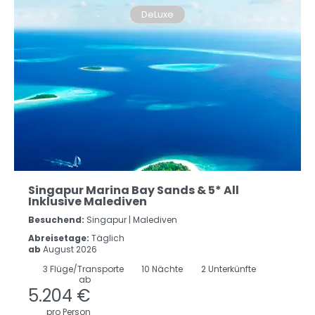
DeLuxe
Singapur Marina Bay Sands & 5* All
Inklusive Malediven
Besuchend:
Singapur |
Malediven
Abreisetage:
Täglich
ab
August 2026
3
Flüge/Transporte
10
Nächte
2 Unterkünfte
ab
5.204 €
pro Person