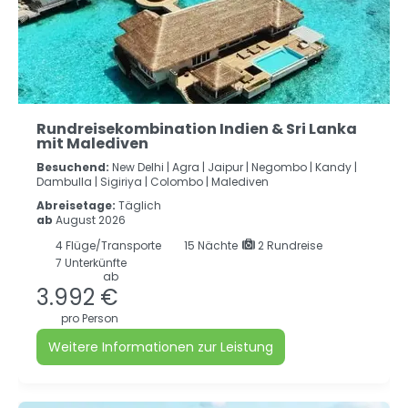
Rundreisekombination Indien & Sri Lanka
mit Malediven
Besuchend:
New Delhi |
Agra |
Jaipur |
Negombo |
Kandy |
Dambulla |
Sigiriya |
Colombo |
Malediven
Abreisetage:
Täglich
ab
August 2026
4
Flüge/Transporte
15
Nächte
2 Rundreise
7 Unterkünfte
ab
3.992 €
pro Person
Weitere Informationen zur Leistung