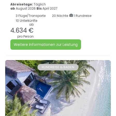
Abreisetage:
Täglich
ab
August 2026
Bis
April 2027
3
Flüge/Transporte
20
Nächte
1 Rundreise
10 Unterkünfte
ab
4.634 €
pro Person
Weitere Informationen zur Leistung
RUNDREISE & BADEN