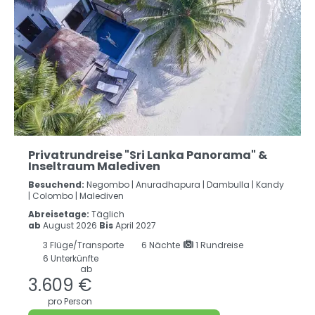
Privatrundreise "Sri Lanka Panorama" &
Inseltraum Malediven
Besuchend:
Negombo |
Anuradhapura |
Dambulla |
Kandy
|
Colombo |
Malediven
Abreisetage:
Täglich
ab
August 2026
Bis
April 2027
3
Flüge/Transporte
6
Nächte
1 Rundreise
6 Unterkünfte
ab
3.609 €
pro Person