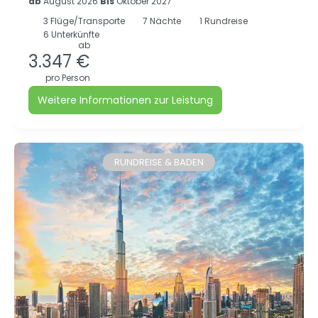
ab
August 2026
Bis
Oktober 2027
3
Flüge/Transporte
7
Nächte
1 Rundreise
6 Unterkünfte
ab
3.347 €
pro Person
Weitere Informationen zur Leistung
RUNDREISE & BADEN