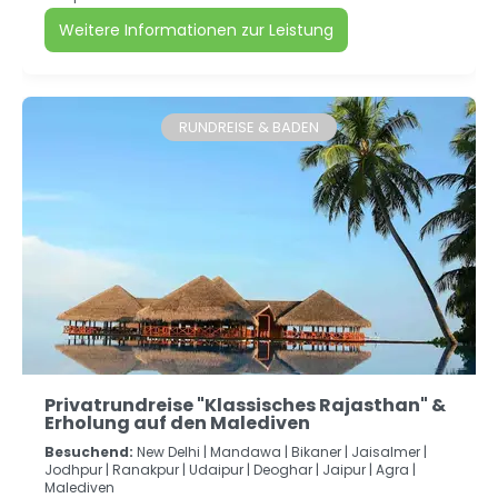
Weitere Informationen zur Leistung
RUNDREISE & BADEN
Privatrundreise "Klassisches Rajasthan" &
Erholung auf den Malediven
Besuchend:
New Delhi |
Mandawa |
Bikaner |
Jaisalmer |
Jodhpur |
Ranakpur |
Udaipur |
Deoghar |
Jaipur |
Agra |
Malediven