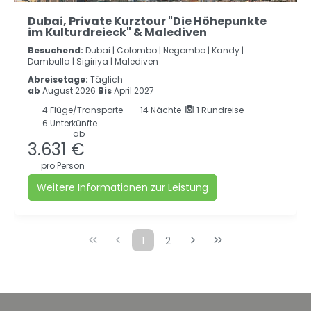
Dubai, Private Kurztour "Die Höhepunkte
im Kulturdreieck" & Malediven
Besuchend:
Dubai |
Colombo |
Negombo |
Kandy |
Dambulla |
Sigiriya |
Malediven
Abreisetage:
Täglich
ab
August 2026
Bis
April 2027
4
Flüge/Transporte
14
Nächte
1 Rundreise
6 Unterkünfte
ab
3.631 €
pro Person
Weitere Informationen zur Leistung
1
2