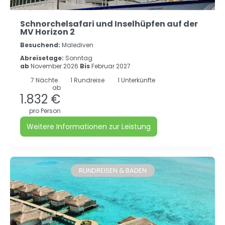
Schnorchelsafari und Inselhüpfen auf der
MV Horizon 2
Besuchend:
Malediven
Abreisetage:
Sonntag
ab
November 2026
Bis
Februar 2027
7
Nächte
1 Rundreise
1 Unterkünfte
ab
1.832 €
pro Person
Weitere Informationen zur Leistung
RUNDREISEN & BADEN