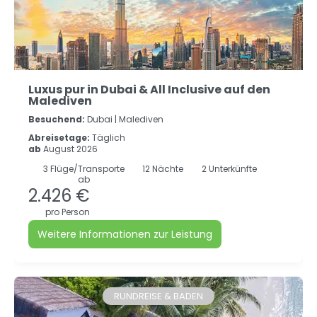
Luxus pur in Dubai & All Inclusive auf den
Malediven
Besuchend:
Dubai |
Malediven
Abreisetage:
Täglich
ab
August 2026
3
Flüge/Transporte
12
Nächte
2 Unterkünfte
ab
2.426 €
pro Person
Weitere Informationen zur Leistung
RUNDREISE & BADEN