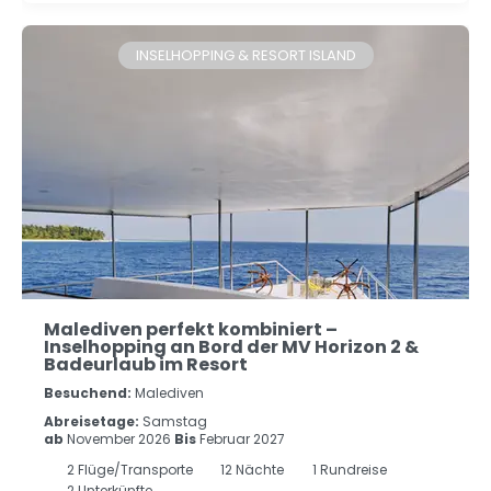
INSELHOPPING & RESORT ISLAND
Malediven perfekt kombiniert –
Inselhopping an Bord der MV Horizon 2 &
Badeurlaub im Resort
Besuchend:
Malediven
Abreisetage:
Samstag
ab
November 2026
Bis
Februar 2027
2
Flüge/Transporte
12
Nächte
1 Rundreise
2 Unterkünfte