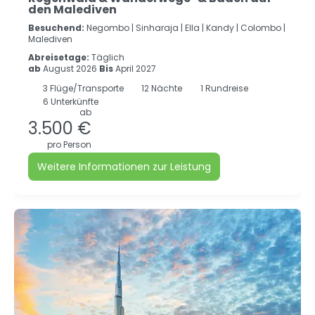
den Malediven
Besuchend:
Negombo |
Sinharaja |
Ella |
Kandy |
Colombo |
Malediven
Abreisetage:
Täglich
ab
August 2026
Bis
April 2027
3
Flüge/Transporte
12
Nächte
1 Rundreise
6 Unterkünfte
ab
3.500 €
pro Person
Weitere Informationen zur Leistung