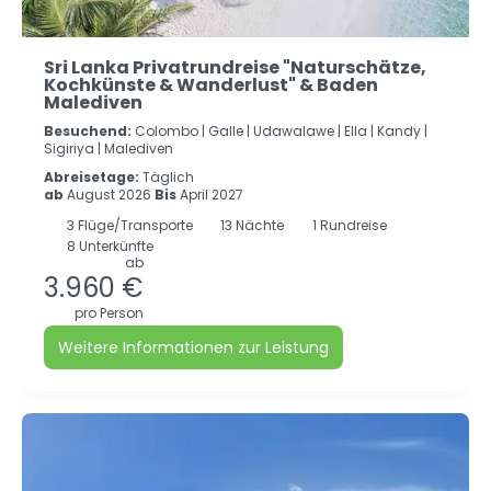
Sri Lanka Privatrundreise "Naturschätze,
Kochkünste & Wanderlust" & Baden
Malediven
Besuchend:
Colombo |
Galle |
Udawalawe |
Ella |
Kandy |
Sigiriya |
Malediven
Abreisetage:
Täglich
ab
August 2026
Bis
April 2027
3
Flüge/Transporte
13
Nächte
1 Rundreise
8 Unterkünfte
ab
3.960 €
pro Person
Weitere Informationen zur Leistung