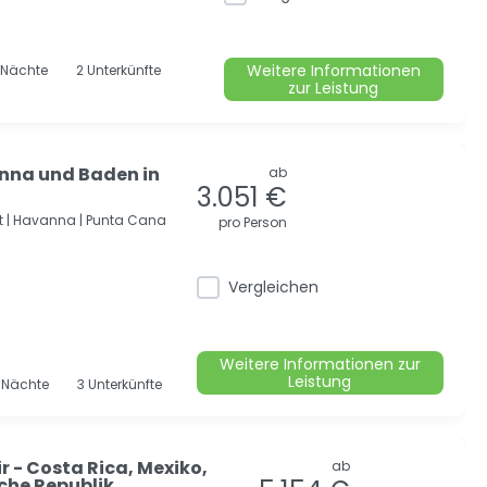
Weitere Informationen
Nächte
2 Unterkünfte
zur Leistung
nna und Baden in
ab
3.051 €
 |
Havanna |
Punta Cana
pro Person
Vergleichen
Weitere Informationen zur
Leistung
2
Nächte
3 Unterkünfte
r - Costa Rica, Mexiko,
ab
che Republik