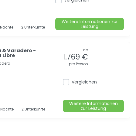
Vergleichen
Weitere Informationen zur
Leistung
Nächte
2 Unterkünfte
 & Varadero -
ab
 Libre
1.769 €
adero
pro Person
Vergleichen
Weitere Informationen
zur Leistung
4
Nächte
2 Unterkünfte