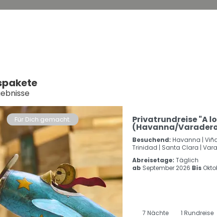
spakete
gebnisse
Privatrundreise "A 
Für Dich gemacht.
(Havanna/Varader
Besuchend:
Havanna |
Viña
Trinidad |
Santa Clara |
Vara
Abreisetage:
Täglich
ab
September 2026
Bis
Okto
7
Nächte
1 Rundreise