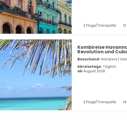
3
Flüge/Transporte
12
Kombireise Havanna
Revolution und Cuba
Besuchend:
Havanna |
Var
Abreisetage:
Täglich
ab
August 2026
3
Flüge/Transporte
1