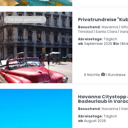
Privatrundreise "Ku
Für Dich gemacht.
Besuchend:
Havanna |
Viña
Trinidad |
Santa Clara |
Vara
Abreisetage:
Täglich
ab
September 2026
Bis
Okto
6
Nächte
1 Rundreise
Havanna Citystopp & 
Badeurlaub in Vara
Besuchend:
Havanna |
Var
Abreisetage:
Täglich
ab
August 2026