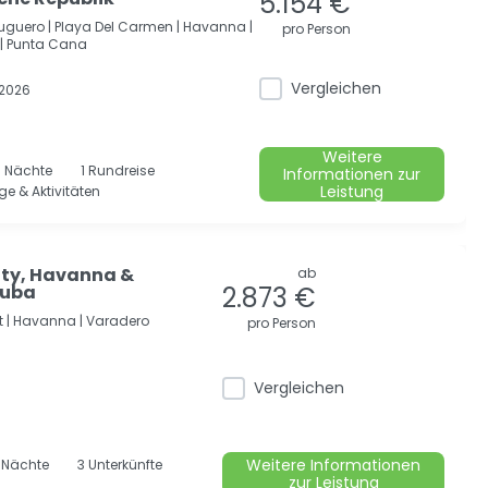
5.154 €
uguero |
Playa Del Carmen |
Havanna |
pro Person
|
Punta Cana
Vergleichen
 2026
Weitere
7
Nächte
1 Rundreise
Informationen zur
Leistung
ge & Aktivitäten
ty, Havanna &
ab
Kuba
2.873 €
 |
Havanna |
Varadero
pro Person
Vergleichen
Weitere Informationen
3
Nächte
3 Unterkünfte
zur Leistung