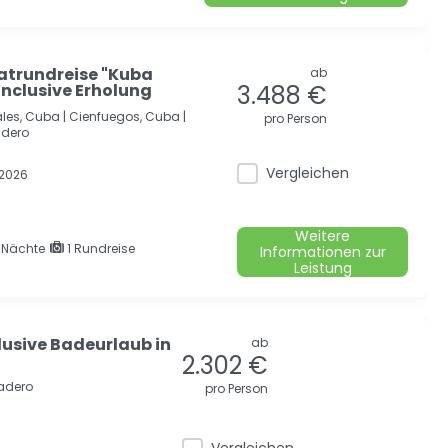
vatrundreise "Kuba
ab
 Inclusive Erholung
3.488 €
les, Cuba |
Cienfuegos, Cuba |
pro Person
dero
Vergleichen
 2026
Weitere
4
Nächte
1 Rundreise
Informationen zur
Leistung
lusive Badeurlaub in
ab
2.302 €
adero
pro Person